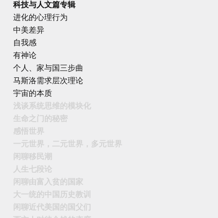
科技与人文篇专辑
进化的心理行为
中美差异
自我感
有神论
个人、家与国三步曲
马斯洛需求层次理论
宇宙的本质
浅谈系统思维的模块化
生命之门的秘密
感悟世界
一元世界，二元世界，多元世界
闲聊移民潮
人生七段论
闲聊由富入贫的国家
大一统的中国历史教训
闲聊近代美国的国父们