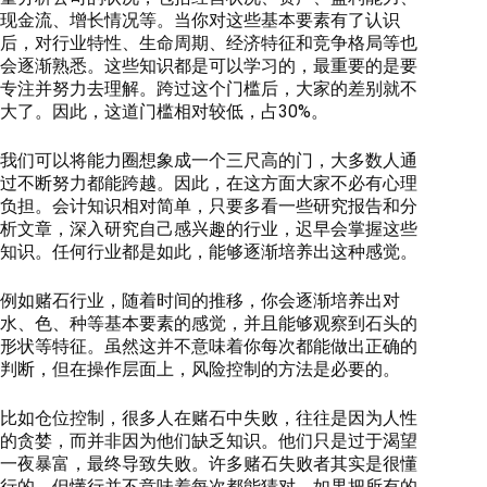
现金流、增长情况等。当你对这些基本要素有了认识
后，对行业特性、生命周期、经济特征和竞争格局等也
会逐渐熟悉。这些知识都是可以学习的，最重要的是要
专注并努力去理解。跨过这个门槛后，大家的差别就不
大了。因此，这道门槛相对较低，占30%。
我们可以将能力圈想象成一个三尺高的门，大多数人通
过不断努力都能跨越。因此，在这方面大家不必有心理
负担。会计知识相对简单，只要多看一些研究报告和分
析文章，深入研究自己感兴趣的行业，迟早会掌握这些
知识。任何行业都是如此，能够
逐渐培养出这种感觉
。
例如赌石行业，随着时间的推移，你会逐渐培养出对
水、色、种等基本要素的感觉，并且能够观察到石头的
形状等特征。虽然这并不意味着你每次都能做出正确的
判断，但在操作层面上，风险控制的方法是必要的。
比如仓位控制，很多人在赌石中失败，往往是因为人性
的贪婪，而并非因为他们缺乏知识。他们只是过于渴望
一夜暴富，最终导致失败。许多赌石失败者其实是很懂
行的，但懂行并不意味着每次都能猜对。如果把所有的