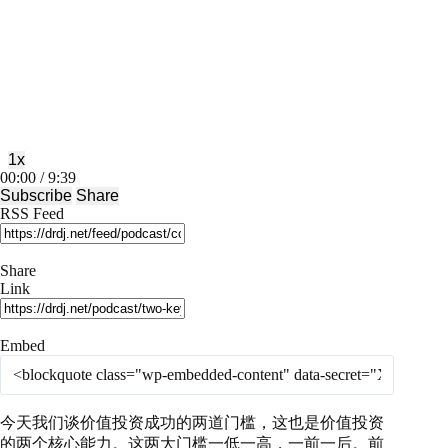
Play
Pause
Episode
Episode
1x
Mute/Unmute
Rewind
Fast
00:00
/
9:39
Episode
10
Forward
Subscribe
Share
Seconds
30
RSS Feed
seconds
Share
Link
Embed
今天我们谈价值投资成功的两道门槛，这也是价值投资
的两个核心能力。这两大门槛一低一高，一前一后。前