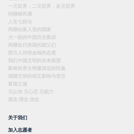
一元世界，二元世界，多元世界
闲聊移民潮
人生七段论
闲聊由富入贫的国家
大一统的中国历史教训
闲聊近代美国的国父们
西方人对待金钱的态度
我们中国文明的未来展望
影响世界文明最深远的民族
戏聊文明的相互影响与变迁
富国之谜
元认知 元心态 元能力
观念 理念 信念
关于我们
加入志愿者