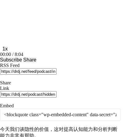
Play
Pause
Episode
Episode
1x
Mute/Unmute
Rewind
Fast
00:00
/
8:04
Episode
10
Forward
Subscribe
Share
Seconds
30
RSS Feed
seconds
Share
Link
Embed
今天我们谈隐性的价值，这对提高认知能力和分析判断
能力非常有帮助。