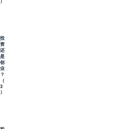
）
投
资
还
是
创
业
？
（
3
）