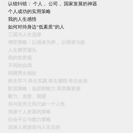
认错纠错： 个人， 公司， 国家发展的神器
个人成功的实用策略
我的人生感悟
如何对待身边“低素质”的人
三观与人生选择
博弈策略：以强者为师， 以弱者为敌
人生痛苦源头
我的世界观
不同的自我
闲聊男女相处
终生学习 终生实践 终生感悟 终生改造
阶层策略：低层拼能力 高层靠资源
毅力、贪婪、期望
你与贫穷之间只缺一个人性
浅谈个人发展的策略
社会不公与能力策略
浅谈人类游戏与人生目的