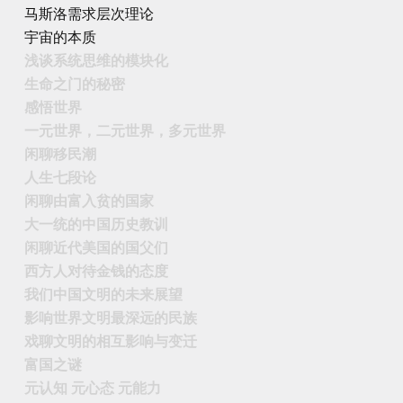
马斯洛需求层次理论
宇宙的本质
浅谈系统思维的模块化
生命之门的秘密
感悟世界
一元世界，二元世界，多元世界
闲聊移民潮
人生七段论
闲聊由富入贫的国家
大一统的中国历史教训
闲聊近代美国的国父们
西方人对待金钱的态度
我们中国文明的未来展望
影响世界文明最深远的民族
戏聊文明的相互影响与变迁
富国之谜
元认知 元心态 元能力