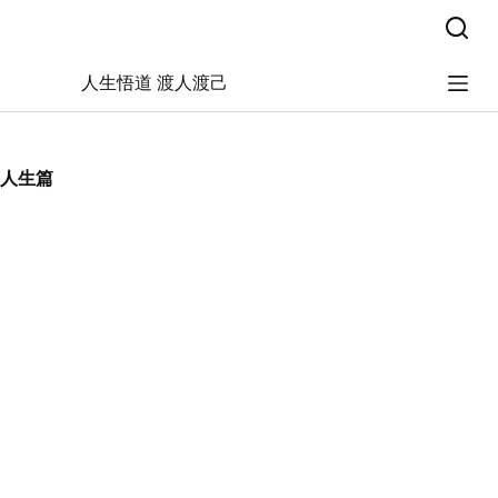
跳
过
内
人生悟道 渡人渡己
容
人生篇