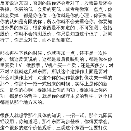
反复说这东西，否则的话你还会看对了，股票最后还会
丢掉。你买的低，会卖的更低，或者稍微涨一点点，你
就会卖掉，都是你仓位，仓位就是你的心理，你要知道
你的认知是有限的你，所以你就不会去重仓你。你要知
道外界的东西，很多东西是不知道的，不可预测，包括
股价，你就不会猜测股价，你只是知道这个低了，那就
行了，你是应对它，而不是预测它。
那么再往下跌的时候，你就再加一点，还不是一次性
的。我这反复说的，这都是最后反映到的，都是你在你
里买卖上V，做股票，V机个买一个卖，还是买多少，对
不对？就就这几样东西。所以这个这操作上面是要对，
什么叫操作上对，对这个你的动作就像打像功夫一样的
那个，你那个一招一式出来的时候，实际上是你的新
法，是你的心啊，要跟得上你的内功，要跟得上你内
功，都是你的哲学，就是你的保守主义的哲学，这个根
都是从那个地方来的。
很多人就想学那个具体的知识，一招一试。那个九阳真
经没用，你知道吧，那个东西马步登权，你得要学会。
这个很多的这个价值观呀，三观这个东西一定要打仗