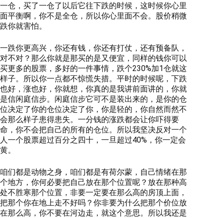
一仓，买了一仓了以后它往下跌的时候，这时候你心里
面平衡啊，你不是全仓，所以你心里面不会。股价稍微
跌你就害怕。
一跌你更高兴，你还有钱，你还有打仗，还有预备队，
对不对？那么你就是那买的是又便宜，同样的钱你可以
买更多的股票，多好的一件事情，跌个230%加1仓就这
样子。所以你一点都不惊慌失措。平时的时候呢，下跌
也好，涨也好，你就想，你真的是我讲前面讲的，你就
是信闲庭信步。闲庭信步它可不是装出来的，是你的仓
位决定了你的仓位决定了你，你是轻的，你自然而然不
会那么样子患得患失。一分钱的涨跌都会让你吓得要
命，你不会把自己的所有的仓位。所以我坚决反对一个
人一个股票超过百分之四十，一旦超过40%，你一定会
黄。
咱们都是动物之身，咱们都是有荷尔蒙，自己情绪在那
个地方，你何必要把自己放在那个位置呢？放在那种高
处不胜寒那个位置，非要一定要在那么高的房顶上面，
把那个你在地上走不好吗？你非要为什么把那个价位放
在那么高，你不要在河边走，就这个意思。所以我还是