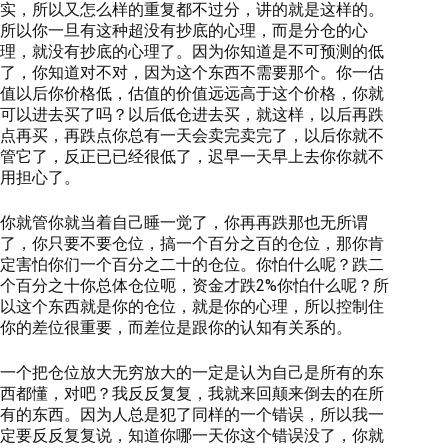
实，所以又怎么样的重复都不过分，讲的就是这样的。
所以你一旦有这种超没有抄底的心理，而是分仓的心
理，就没有抄底的心理了。因为你知道是不可预测的低
了，你知道对不对，因为这个东西不需要那个。你一估
值以后你价格低，估值的价值远远高于这个价格，你就
可以进去买了吗？以后低仓进去买，就这样，以后再跌
点再买，再跌点你总有一天会卖完卖完了，以后你就不
管它了，反正已已经很低了，迟早一天早上去你你就不
用担心了。
你就管你就当着自己睡一觉了，你再再跌那也无所谓
了，你只要不要仓位，搞一个百分之百的仓位，那你肯
定害怕你们一个百分之二十的仓位。你怕什么呢？跌二
个百分之十你总体仓位呃，资金才跌2%你怕什么呢？所
以这个东西就是你的仓位，就是你的心理，所以控制住
你的差位很重要，而差位是跟你的认知有关系的。
一个把仓位放大无穷放大的一定是认为自己是所有的东
西都懂，对吧？我反反复复，我就来回颠来倒去的在所
有的东西。因为人总是犯了同样的一个错误，所以我一
定要反反复复说，知道你哪一天你这个错误没了，你就