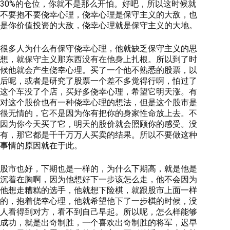
30%的仓位，你就不是那么开怕。好吧，所以这时候就
不要抱不要侥幸心理，侥幸心理是保守主义的大敌，也
是你价值投资的大敌，侥幸心理就是保守主义的大地。
很多人为什么有保守侥幸心理，他就缺乏保守主义的思
想，就保守主义那东西没有在他身上扎根。所以到了时
候他就会产生侥幸心理。买了一个他不熟悉的股票，以
后呢，或者是研究了股票一个差不多觉得行啊，怕过了
这个车没了个店，买好多侥幸心理，希望它明天涨。有
对这个股价也有一种侥幸心理的想法，但是这个股市是
很无情的，它不是因为你有把你的身家性命放上去。不
因为你今天买了它，明天的股价就会照顾你的感受。没
有，那它都是千千万万人买卖的结果。所以不要做这种
事情的原因就在于此。
股市也好，下期也是一样的，为什么下期高，就是他是
沉着在胸啊，因为他想好下一步该怎么走，他不会因为
他想走糟糕的选手，他就想下险棋，就跟股市上面一样
的，抱着侥幸心理，他就希望他下了一步棋的时候，没
人看得到对方，看不到自己早起。所以呢，怎么样能够
成功，就是出奇制胜，一个喜欢出奇制胜的将军，迟早