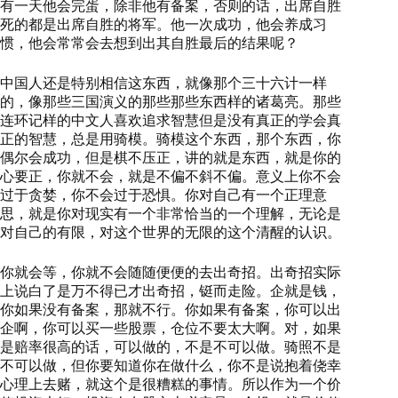
有一天他会完蛋，除非他有备案，否则的话，出席自胜
死的都是出席自胜的将军。他一次成功，他会养成习
惯，他会常常会去想到出其自胜最后的结果呢？
中国人还是特别相信这东西，就像那个三十六计一样
的，像那些三国演义的那些那些东西样的诸葛亮。那些
连环记样的中文人喜欢追求智慧但是没有真正的学会真
正的智慧，总是用骑模。骑模这个东西，那个东西，你
偶尔会成功，但是棋不压正，讲的就是东西，就是你的
心要正，你就不会，就是不偏不斜不偏。意义上你不会
过于贪婪，你不会过于恐惧。你对自己有一个正理意
思，就是你对现实有一个非常恰当的一个理解，无论是
对自己的有限，对这个世界的无限的这个清醒的认识。
你就会等，你就不会随随便便的去出奇招。出奇招实际
上说白了是万不得已才出奇招，铤而走险。企就是钱，
你如果没有备案，那就不行。你如果有备案，你可以出
企啊，你可以买一些股票，仓位不要太大啊。对，如果
是赔率很高的话，可以做的，不是不可以做。骑照不是
不可以做，但你要知道你在做什么，你不是说抱着侥幸
心理上去赌，就这个是很糟糕的事情。所以作为一个价