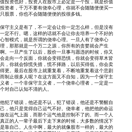
值投资也好，投资人在股市上必定是一个投，就是价值
投资者，千万不要有侥幸心理，你就不会随随便便买一
只股票，你也不会随随便便的投很多钱。
保守主义是有了，不一定会让你一定怎么样，但是没有
一定不行。嗯，这样的话就不会让你去培养一个不好的
心智模式，就是所谓的侥幸心理。一旦人有了侥幸心
理，那那就是一个万二之源，你所有的贪婪就会产生
啊。一旦产生了以后，股价一旦事与愿违的时候，你又
会走向一个反面，你就会变得恐惧，你就会变得草木皆
兵，你就会惊慌失措，慌不择路，以后买得低，你会卖
得更。最后在股市上就重复着，不断地重复着这个悲剧
而制止很多人呢？在这方面又不自知，因为一个保守主
义者，一个非保守主义者，一个侥幸心理者，一定是一
个对自己认知不清的人。
他犯了错误，他还是不认，犯了错误，他还是不警醒自
己，他只是觉得自己运气不好。侥幸者，他把他的命运
放在运气上面，而那个运气他是控制不了的。而一个人
真正的人一辈子最后下走下来的时候，大多数的情况下
是靠自己。人生中啊，最大的就像股市一样的，最大的