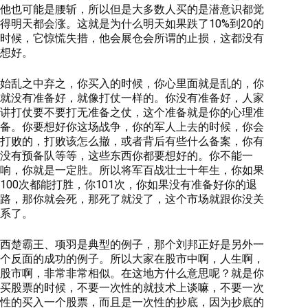
他也可能是腰斩，所以但是大多数人买的是潜意识都觉
得明天都会涨。这就是为什么明天如果跌了10%到20的
时候，它惊慌失措，他会展仓会所谓的止损，这都没有
想好。
始乱之中弃之，你买入的时候，你心里面就是乱的，你
就没有准备好，就像打仗一样的。你没有准备好，人家
讲打仗要不要打无准备之仗，这个准备就是你的心理准
备。你要想好你这场战争，你的军人上去的时候，你会
打败的，打败该怎么撤，或者背后有些什么备案，你有
没有预备队等等，这些东西你都要想好的。你不能一
响，你就是一定胜。所以将军百战壮士十年生，你如果
100次都能打胜，你101次，你如果没有准备好你的退
路，那你就会死，那死了就没了，这个市场就跟你没关
系了。
西楚霸王、项羽是典型的例子，那个刘邦正好是另外一
个反面的成功的例子。所以大家在股市中啊，人生啊，
股市啊，非常非常相似。在这地方什么意思呢？就是你
买股票的时候，不要一次性的就技术上谈嘛，不要一次
性的买入一个股票，而且是一次性的抄底，因为抄底的