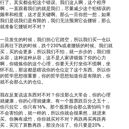
行了。其实都会犯这个错误。我们这人啊，这个程序
啊，一直跟着我们的就是我们，尽量减少这个犯错误的
频率和程度，这才是关键啊。那么一旦你想一想，如果
我们是说我们是有限的，我们无法预测它会腰斩，那么
就准备它腰斩对不对？
一旦发生的时候，我们担心它踏空，所以我们买一仓以
后再往下跌的时候，跌个230%或者腰斩的时候。我们就
买，买的会更多，所以我们不怕，就一步步的，我们很
从容，这种这种从容，这不是人家讲锻炼了你的心力
啊，你锻炼你的这个心理，你要天天打坐你不慌啊，坐
怀不乱，那这都是瞎说你的仓位定了这个东西。所以你
的哲学思想很重要，你的哲学思想知道你是有限的，你
就不会那么大的仓位。
我在反复说这东西对不对？你没那么大常会，你的心理
就健康，你的心理就健康。有一个股票跌百分之五十，
你只拉它，你只有16%。那个股票你会那么害怕吗？你
不会害怕的，就一样的，所以你就会很果然，就进来
买。你胸有成竹，你你就买对不对？再跌再买再跌再
买，买完了算数再跌，那没办法了。你只要是20%，