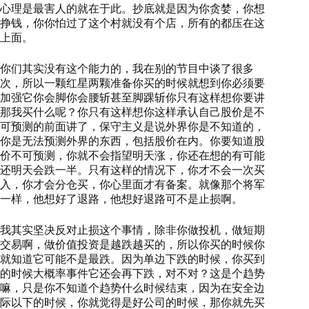
心理是最害人的就在于此。抄底就是因为你贪婪，你想
挣钱，你你怕过了这个村就没有个店，所有的都压在这
上面。
你们其实没有这个能力的，我在别的节目中谈了很多
次，所以一颗红星两颗准备你买的时候就想到你必须要
加强它你会脚你会腰斩甚至脚踝斩你只有这样想你要讲
那我买什么呢？你只有这样想你这样承认自己股价是不
可预测的前面讲了，保守主义是说外界你是不知道的，
你是无法预测外界的东西，包括股价在内。你要知道股
价不可预测，你就不会指望明天涨，你还在想的有可能
还明天会跌一半。只有这样的情况下，你才不会一次买
入，你才会分仓买，你心里面才有备案。就像那个将军
一样，他想好了退路，他想好退路可不是止损啊。
我其实坚决反对止损这个事情，除非你做投机，做短期
交易啊，做价值投资是越跌越买的，所以你买的时候你
就知道它可能不是最跌。因为单边下跌的时候，你买到
的时候大概率事件它还会再下跌，对不对？这是个趋势
嘛，只是你不知道个趋势什么时候结束，因为在安全边
际以下的时候，你就觉得是好公司的时候，那你就先买