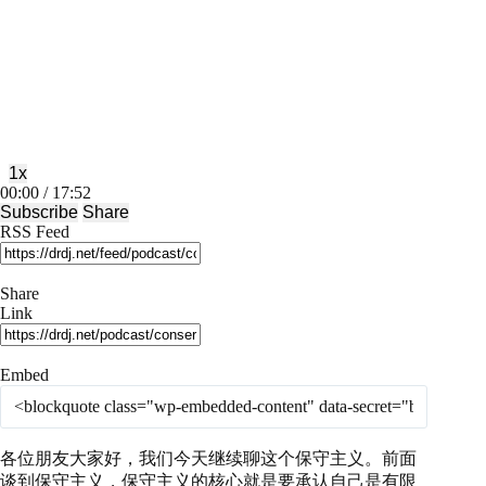
Play
Pause
Episode
Episode
1x
Mute/Unmute
Rewind
Fast
00:00
/
17:52
Episode
10
Forward
Subscribe
Share
Seconds
30
RSS Feed
seconds
Share
Link
Embed
各位朋友大家好，我们今天继续聊这个保守主义。前面
谈到保守主义，保守主义的核心就是要承认自己是有限