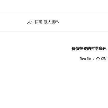
跳
过
内
容
人生悟道 渡人渡己
价值投资的哲学底色
Ben Jin
05/