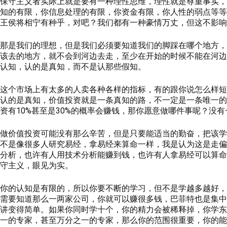
保守主义者实际上就是要有一种理性思维，理性就是尊重事实，
知的有限，你信息处理的有限，你资金有限，你人性的弱点等等
王侯将相宁有种乎，对吧？我们都有一种豪情万丈，但这不影响
那是我们的理想，但是我们必须要知道我们的脚踩在哪个地方，
该去的地方，就不会到河边去走，至少在开始的时候不能在河边
认知，认的是真知，而不是认那些假知。
这个市场上有太多的人卖各种各样的指标，有的跟你说怎么样短
认的是真知，价值投资就是一条真知的路，不一定是一条唯一的
资有10%甚至是30%的概率会赚钱，那你愿意做哪件事呢？没
做价值投资可能没有那么辛苦，但是只要能适当的勤奋，把该学
不是像很多人研究易经，拿易经来算命一样，我是认为这是走偏
分析，也许有人用技术分析能赚到钱，也许有人拿易经可以算命
守主义，眼见为实。
你的认知是有限的，所以你要不断的学习，但不是学越多越好，
需要知道那么一两家公司，你就可以赚很多钱，巴菲特也是集中
讲变得简单。如果你同时学十个，你的精力会被稀释掉，你学东
一的专家，甚至万分之一的专家，那么你的范围很重要，你的能