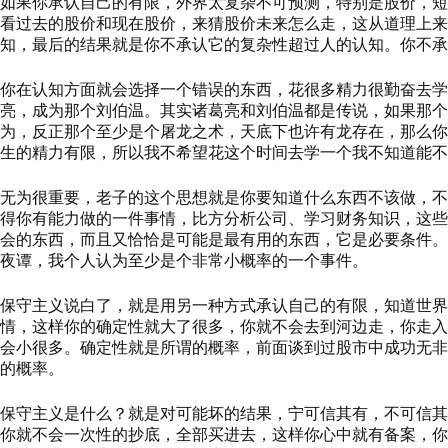
如果你承认自己的有限，外界太复杂不可预测，特别是股价，短
看过去的股价和现在股价，来猜股价未来怎么走，这从道理上来
知，最后的结果就是你不承认它的复杂性超过人的认知。你不承
你在认知方面就会选择一个错误的东西，花很多精力很勤奋去学
亮，成为那个刘伯温。其实诸葛亮和刘伯温都是传说，如果那个
为，反正那个至少是个屠龙之术，天底下也许有龙存在，那么你
生的精力有限，所以我不希望花这个时间去学一个我不知道能不
无为很重要，老子的这个思想就是你要知道什么东西不该做，不
得你有能力做的一件事情，比方分析公司、学习财务知识，这些
会的东西，而且又恰恰是可能是最有用的东西，它是必要条件。
夜谭，我个人认为至少是个非常小概率的一个事件。
保守主义说白了，就是用另一种方式承认自己的有限，知道世界
情，这样你的确定性就大了很多，你就不会去到河边走，你走入
会小很多。确定性就是所谓的概率，前面谈到过股市中成功无非
的概率。
保守主义是什么？就是对可能坏的结果，宁可信其有，不可信其
你就不会一次性的抄底，全部买进去，这样你心中就有备案，你