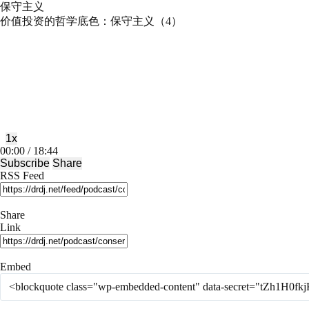
保守主义
价值投资的哲学底色：保守主义（4）
Play
Pause
Episode
Episode
1x
Mute/Unmute
Rewind
Fast
00:00
/
18:44
Episode
10
Forward
Subscribe
Share
Seconds
30
RSS Feed
seconds
Share
Link
Embed