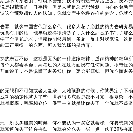
期是不可预测的，你就不会走到技术分析这一条路上去。技术分
说是很荒谬的一件事情。但是人就是总是想预测，内心的驱动产
认这个预测超过人的认知，你就会产生各种各样的妄念，你就会
去弄，就像中国古代那么多代，很多人花了必胜的精力去研究易
玩意有用的话，他早就说得很清楚了，为什么那么多书写了那么
学了个屠龙之术，但愿你能够屠到一条龙，反正对我来说，这是
能真正用得上的东西。所以我选择的是放弃。
熟的东西不做，这就是无为的一种道家精神，道家精神的精华所
每个人都会学会，高考过的人在这方面没有任何问题。很奇怪的
前面说了，不是说懂了财务知识你一定会能赚钱，但你不懂财务
的无限和不可知或者太复杂、太难预测的时候，你就界定了不确
成功的确定性就大了些。世界很多东西是都不可知，很复杂，不
就是概率，赔率和仓位，保守主义就是让你去了一个你就不该做
无，所以买股票的时候，你不要认为一买它就会涨，你要想到的
就知道你买了还会再跌，你就会分仓买，买一点，跌了20%再