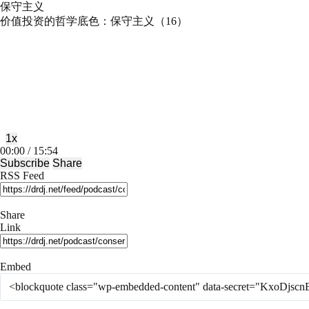
保守主义
价值投资的哲学底色：保守主义（16）
Play
Pause
Episode
Episode
1x
Mute/Unmute
Rewind
Fast
00:00
/
15:54
Episode
10
Forward
Subscribe
Share
Seconds
30
RSS Feed
seconds
Share
Link
Embed