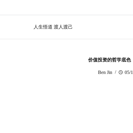
跳
过
内
容
人生悟道 渡人渡己
价值投资的哲学底色
Ben Jin
05/