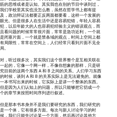
筋的思维或者是认知。其实我也在别的节目中谈到过，
我们学校里其实也没怎么教，虽然在哲学书上都有提
及，政治辩证法都要正反两面都要看，这样一个发展的
眼光。但是很多人在生活中还是容易犯错，年轻人容易
犯，以后年龄大的人也容易犯经验主义的错误观点，而
且看问题的时候常常很片面，常常是急功近利，一个就
是闭塞片面，一个就是禁条域的观点，时间上空间上都
有局限性，常常在空间上，人们经常只看到片面不见全
局。
对，听过很多次，其实我们这个世界整个是互相关联在
一起的，它像一个网一样，不像你想象的那样，只是研
究目前的这两个东西 A 和 B 之间的关系。人们学习东西
的时候，谈到 A 和 B 的关系实际上是无法避免的。就像
一本书写出来的时候，它实际上是讲一个整体的东西。
但是因为人们认知上的问题，所以只能够把它切成一个
个的章节来按照时间序列进行叙述。
但是那本书本身并不是我们要研究的东西，我们研究的
是一个体，它有很多方面。每次与新人讨论学习的时
候，我们只能先讨论某一个方面，然后再讨论其他方