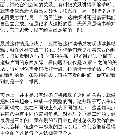
面，讨论它们之间的关系。有时候关系讲得不够清晰，
就需要依靠新人自己去领悟，联系在一起，对吧？这个
题目要怎样与另一个题目连接，这种探讨还是需要我们
自己去完成。但是很多人遗憾的是，天天只是读书学知
识，忘了思考，没有给自己足够的时间。
最后这种情况形成了，反而被这种读书后发现越读越糟
糕，就在这样变成了书呆。这样他们老是在看东西的时
候，只能看到 A 与 B 之间的关系，很难跳出这个局面，
这些片面的东西实际上看问题不仅仅是 A 跟 B 之间的关
系，很可能你需要稍微好一点。往前进一步的话，你可
能看到的是一条逻辑链条，再往下看的时候，你可能看
到的是一个二维网。
实际上，并不是只有线条连接或珠子之间的关系，就像
把知识串起来，串成一个完整的面。这些珠子可以串成
不同样式，放在不同线上代表不同知识点，这些知识点
在链条中有不同位置和角色。对不对？这是二维的，到
最后是三维的。我在别的节目中也说过怎么激励你的知
识怎么样，但这个串起来的过程以后，你怎么能够看得
更全面？这是每个人认知着每个人。