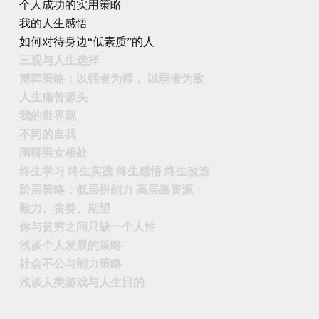
个人成功的实用策略
我的人生感悟
如何对待身边“低素质”的人
三观与人生选择
博弈策略：以强者为师， 以弱者为敌
人生痛苦源头
我的世界观
不同的自我
闲聊男女相处
终生学习 终生实践 终生感悟 终生改造
阶层策略：低层拼能力 高层靠资源
毅力、贪婪、期望
你与贫穷之间只缺一个人性
浅谈个人发展的策略
社会不公与能力策略
浅谈人类游戏与人生目的