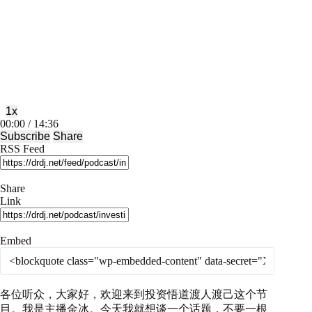
Play
Pause
Episode
Episode
1x
Mute/Unmute
Rewind
Fast
00:00
/
14:36
Episode
10
Forward
Subscribe
Share
Seconds
30
RSS Feed
seconds
Share
Link
Embed
各位听众，大家好，欢迎来到投资悟道渡人渡己这个节
目。我是主播金冰。今天我就想谈一个话题，不要一根