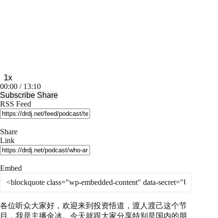
Play
Pause
Episode
Episode
1x
Mute/Unmute
Rewind
Fast
00:00
/
13:10
Episode
10
Forward
Subscribe
Share
Seconds
30
RSS Feed
seconds
Share
Link
Embed
各位听众大家好，欢迎来到投资悟道，渡人渡己这个节
目，我是主播金冰。今天就跟大家分享特别是国内的朋