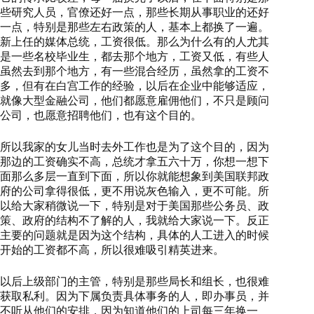
些研究人员，官僚还好一点，那些长期从事职业的还好
一点，特别是那些左右政策的人，基本上都换了一遍。
新上任的媒体总统，工资很低。那么为什么有的人尤其
是一些名校毕业生，都去那个地方，工资又低，有些人
虽然去到那个地方，有一些混合经历，虽然拿的工资不
多，但有在白宫工作的经验，以后在企业中能够适应，
就像大型金融公司，他们都愿意雇佣他们，不只是顾问
公司，也愿意招聘他们，也有这个目的。
所以我家的女儿当时去外工作也是为了这个目的，因为
那边的工资确实不高，总统才拿五六十万，你想一想下
面那么多层一直到下面，所以你就能想象到美国联邦政
府的公司拿得很低，更不用说灰色输入，更不可能。所
以给大家稍微说一下，特别是对于美国那些公务员、政
策、政府的结构不了解的人，我就给大家说一下。反正
主要的问题就是因为这个结构，具体的人工进入的时候
开始的工资都不高，所以很难吸引精英进来。
以后上级部门的主管，特别是那些局长和组长，也很难
获取私利。因为下属负责具体事务的人，即办事员，并
不听从他们的安排，因为知道他们的上司每三年换一