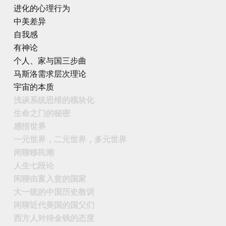
进化的心理行为
中美差异
自我感
有神论
个人、家与国三步曲
马斯洛需求层次理论
宇宙的本质
浅谈系统思维的模块化
生命之门的秘密
感悟世界
一元世界，二元世界，多元世界
闲聊移民潮
人生七段论
闲聊由富入贫的国家
大一统的中国历史教训
闲聊近代美国的国父们
西方人对待金钱的态度