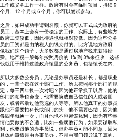
工作或义务工作一样。政府有时会有临时项目，持续 9
个月、12 个月或 6 个月，你可以尝试参与。
之后，如果成功申请到名额，你就可以正式成为政府的
员工，基本上会有一份稳定的工作。实际上，有些地方
政府工资较低，因此待遇也就相对较低。因为这些公务
员的工资都是由纳税人的钱支付的。比方说地方政府，
像我们这个镇子，大多数都是通过房地产税来获得经
费。地产税一般每年按照房价的 1% 到 3%来征收，这些
钱就用于维持这些政府镇里的公务员，包括镇长在内。
所以大多数公务员，无论是办事员还是科长，都是职业
的，一辈子都在这个部门工作。所以按照那个部门的规
定，每三四年换一次对吧？因为他正常换了以后，他的
部门的领导也会变，他需要换成自己信任的人或者朋
友，或者帮助过他竞选的人等等。所以他真正的办事员
跟他不需要拍科长或部门的头，他不需要巴结，因为他
每四年就换一次，而且他也不容易谋私利，因为有些事
情他要做的不合适，比如一些腐败行为，如果要谋取私
利，他要跟他的办事员说，但办事员可能不同意，因为
具体的事情是由办事员办，不是由部门领导说了算的。