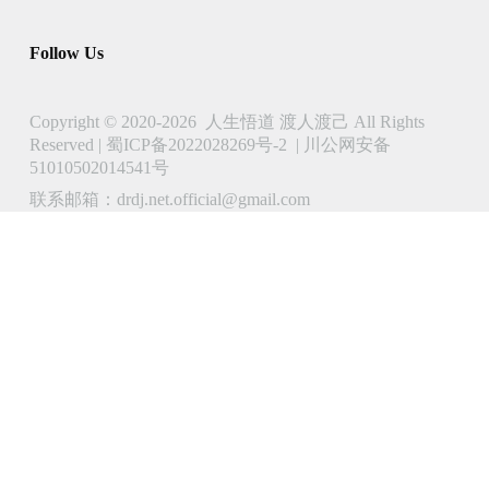
Follow Us
Copyright © 2020-2026 人生悟道 渡人渡己 All Rights
Reserved |
蜀ICP备2022028269号-2
|
川公网安备
51010502014541号
联系邮箱：drdj.net.official@gmail.com
了解 人生悟道 渡人渡己 的更多信息
立即订阅以继续阅读并访问完整档案。
Type
your
email…
Subscribe
Continue reading