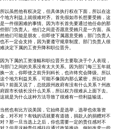
所以虽然他有权决定，但具体执行权在下面，所以在这
个地方利益上就很难对齐。首先假如市长想要受贿，这
是一件很困难的事情。因为市长首先要通过他任命的那
些部门负责人。他们之间是否愿意受贿只是一方面。虽
然他们可能是朋友，但即使下属愿意受贿，部门负责人
也不一定会支持，因为要遵守规章制度。部门负责人很
难决定下属的工资升降和职位晋升。
因为下属的工资涨幅和职位晋升主要取决于个人表现，
与部门之间的关系没有太大关系。因为部门每三五年就
换一次，你即使之前升到科长，也许终究会降级。所以
这个地方利益关系，可能不像国内那么紧密，所以对
吗？前面又说了，总统跟州政府有没有什么关系？州政
府跟市长镇长没什么关系，所以权力很难从上面下去。
这就是为什么这种方法导致了很难有一些利益输送。
当然也有比方说美国，它始终是选举，选举也依靠资
金，对不对？有钱的话就要有道德，捐款人的捐赠对不
对？那一旦当选上之后，你也需要一定的责任感对不
对？但是这种责任感往往通过政策推动，例如改变一些