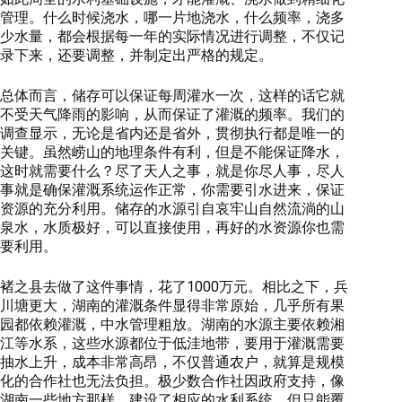
管理。什么时候浇水，哪一片地浇水，什么频率，浇多
少水量，都会根据每一年的实际情况进行调整，不仅记
录下来，还要调整，并制定出严格的规定。
总体而言，储存可以保证每周灌水一次，这样的话它就
不受天气降雨的影响，从而保证了灌溉的频率。我们的
调查显示，无论是省内还是省外，贯彻执行都是唯一的
关键。虽然崂山的地理条件有利，但是不能保证降水，
这时就需要什么？尽了天人之事，就是你尽人事，尽人
事就是确保灌溉系统运作正常，你需要引水进来，保证
资源的充分利用。储存的水源引自哀牢山自然流淌的山
泉水，水质极好，可以直接使用，再好的水资源你也需
要利用。
褚之县去做了这件事情，花了1000万元。相比之下，兵
川塘更大，湖南的灌溉条件显得非常原始，几乎所有果
园都依赖灌溉，中水管理粗放。湖南的水源主要依赖湘
江等水系，这些水源都位于低洼地带，要用于灌溉需要
抽水上升，成本非常高昂，不仅普通农户，就算是规模
化的合作社也无法负担。极少数合作社因政府支持，像
湖南一些地方那样，建设了相应的水利系统，但只能覆