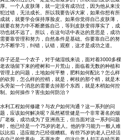
厚。一个人皮肤薄，就一定没有成功过，因为他从来没
犯过错，无法成长。所以我要告诉大家，如果你想有所
成就，就要学会保持厚脸皮。如果你觉得自己皮肤薄，
就要在努力中不断磨炼自己，等到皮肤变得厚实了，成
功也就不远了。所以，在这句话中表达的意思是，成功
需要靠管理和努力，自然条件是基础。你要靠自己的努
力不断学习，纠错，认错，观察，这才是成功之道。
存子还是一个农子，对于储湿线来说，面对着3000多棵
老农场留下来的橙树和一片荒山，面临着无数的种植和
管理上的问题，土地如何平整，肥料如何配比？怎么样
的砍剪，怎么样的控梢，就是，树枝的那个梢，就是木
头旁架一个消息的需要去掉那个东西，就是木梢如何控
制。如何操作？害虫如何防治？
水利工程如何修建？与农户如何沟通？这一系列的问
题，应该如何解决呢？虽然褚世健是一个非常著名的烟
厂老板，成功成为了亚洲燕王，但当面对这一系列问题
时，他已经是一个75岁的老人。他的学习能力一般人难
以比拟，适应能力已经很糟糕。有些75岁的老人已经活
在自己的世界中，不愿改变。但这位老人却正在经历着