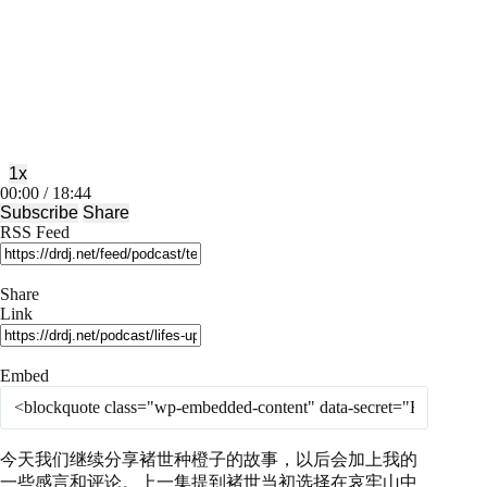
Play
Pause
Episode
Episode
1x
Mute/Unmute
Rewind
Fast
00:00
/
18:44
Episode
10
Forward
Subscribe
Share
Seconds
30
RSS Feed
seconds
Share
Link
Embed
今天我们继续分享褚世种橙子的故事，以后会加上我的
一些感言和评论。上一集提到褚世当初选择在哀牢山中