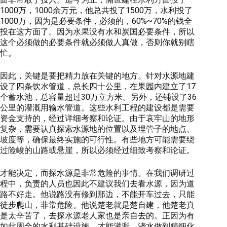
1000万，1000余万元，他总共投了1500万，水利投了
1000万，因为是必要条件，必须的，60%~70%的钱全
投在这方面了。因为水果没有水和炭国必要条件，所以
这个必须做的必要条件就必须做人真做，否则你就别瞎
忙。
因此，关键是要把精力放在关键的地方。针对水源地建
设了四条饮水管道，总长四十公里，在果园内建立了17
个蓄水池，总容量超过30万立方米。另外，还铺设了36
公里的灌溉用输水管道。这些水利工程的建设都是需要
资金支持的，经过详细考察和论证。由于哀牢山的地形
复杂，需要认真探索水源地的位置以及埋管子的地点、
坡度等，确保最终实施的可行性。有些地方可能需要绕
过险峻的山路或悬崖，所以必须经过细致考察和论证。
才能决定，而探水源是非常危险的事情。在我们调研过
程中，负责的人员也因此不建议我们去看水源，因为道
路不好走。他说路没有修到那边，不能开车过去，只能
徒步爬山，非常危险。他说楚老就是楚自建，他楚老真
是太辛苦了，去探水源老人家也是亲自去的。正因为有
如此周全的水利基础设施，才能灌溉、浇水做到精细化