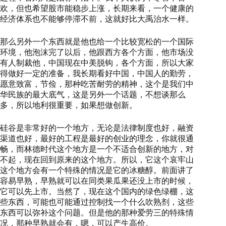
欢，但也希望股市能稳步上涨，长期来看，一个健康的
经济体系也不能够停滞不前，这就好比大禹治水一样。
那么另外一个东西就是他也给一个比较宽松的一个国际
环境，他泡沫完了以后，他跟西方各个方面，他市场没
有人制裁他，中国现在中美脱钩，各个方面，所以大家
得做好一定的准备，我长期看好中国，中国人的勤劳，
愿意致富，节俭，那种吃苦耐劳的精神，这个是我们中
华民族的最大底气，这是另外一个话题，不想谈那么
多，所以地利很重要，如果想做创新。
硅谷是非常好的一个地方，无论是法律制度也好，融资
渠道也好，最好的工程是最好的创业的理念，你就很通
畅，而林德时代这个地方是一个不适合创新的地方，对
不起，现在回到原来的这个地方。所以，它这个哀牢山
这个地方会有一个特殊的情况是它的冰糖醇。前面讲了
容易早熟，早熟就可以在同类果瓜果还没上市的时候，
它可以先上市。当然了，现在这个国内的绿色绿棚，这
些东西，可能也可能通过控制找一个什么吹熟剂，这些
东西可以弥补这个问题。但是他的那种爱劳三的特殊情
况，那种早熟就会有，嗯，可以产生高价。