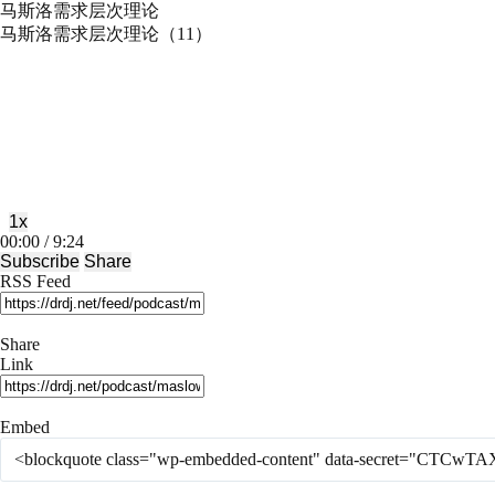
马斯洛需求层次理论
马斯洛需求层次理论（11）
Play
Pause
Episode
Episode
1x
Mute/Unmute
Rewind
Fast
00:00
/
9:24
Episode
10
Forward
Subscribe
Share
Seconds
30
RSS Feed
seconds
Share
Link
Embed