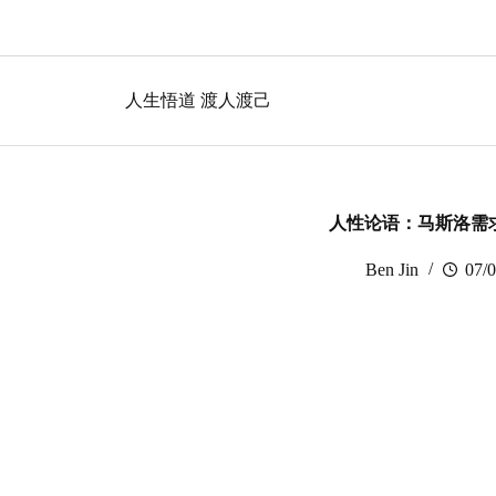
跳
过
内
容
人生悟道 渡人渡己
人性论语：马斯洛需
Ben Jin
07/