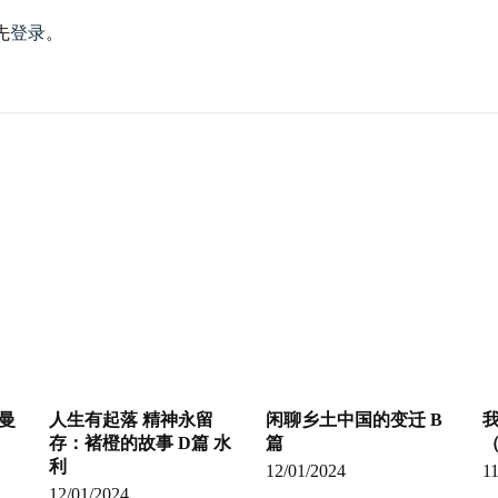
先
登录
。
曼
人生有起落 精神永留
闲聊乡土中国的变迁 B
存：褚橙的故事 D篇 水
篇
（
利
12/01/2024
1
12/01/2024