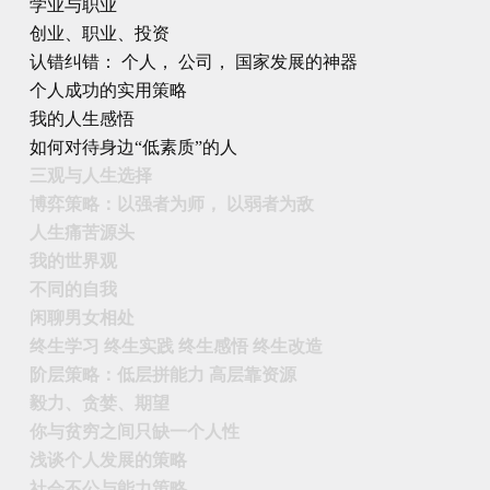
学业与职业
创业、职业、投资
认错纠错： 个人， 公司， 国家发展的神器
个人成功的实用策略
我的人生感悟
如何对待身边“低素质”的人
三观与人生选择
博弈策略：以强者为师， 以弱者为敌
人生痛苦源头
我的世界观
不同的自我
闲聊男女相处
终生学习 终生实践 终生感悟 终生改造
阶层策略：低层拼能力 高层靠资源
毅力、贪婪、期望
你与贫穷之间只缺一个人性
浅谈个人发展的策略
社会不公与能力策略