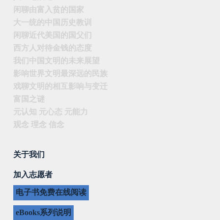
闲聊由富入贫的国家
大一统的中国历史教训
闲聊近代美国的国父们
西方人对待金钱的态度
我们中国文明的未来展望
影响世界文明最深远的民族
戏聊文明的相互影响与变迁
富国之谜
元认知 元心态 元能力
观念 理念 信念
关于我们
加入志愿者
电子书免费在线阅读
eBooks系列说明