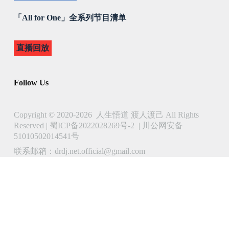
「All for One」全系列节目清单
直播回放
Follow Us
Copyright © 2020-2026 人生悟道 渡人渡己 All Rights
Reserved |
蜀ICP备2022028269号-2
|
川公网安备
51010502014541号
联系邮箱：drdj.net.official@gmail.com
了解 人生悟道 渡人渡己 的更多信息
立即订阅以继续阅读并访问完整档案。
Type
your
email…