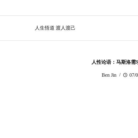
跳
过
内
容
人生悟道 渡人渡己
人性论语：马斯洛需
Ben Jin
07/