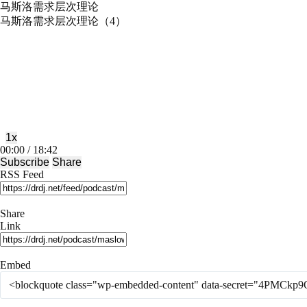
马斯洛需求层次理论
马斯洛需求层次理论（4）
Play
Pause
Episode
Episode
1x
Mute/Unmute
Rewind
Fast
00:00
/
18:42
Episode
10
Forward
Subscribe
Share
Seconds
30
RSS Feed
seconds
Share
Link
Embed