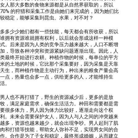
女人那大多数的食物来源都是从自然界获取的，所以
70% 的狩猎和采集工作是由她们来完成的，因为她们比
较稳定，能够采集到昆虫、水果，对不对？
多多少少她们都有一些技能，每天都会有所收获，所以
谁拥有资源谁就拥有权利，以后就会形成这样一种模
式。后来是因为人类的竞争压力越来越大，人口不断增
加，导致各种冲突和资源紧缺问题逐渐出现。因此，人
类最终开始进行农耕。种植作物的时候，每单位的平方
米的土地的时候，它比那个采集要好，因为采集是天靠
天生，而种植作物是主动行为，种出来的粮食产量会高
一点，热量也会多一点，供给更多的人，才能维持生
活。
男人也不再打猎了，野生的资源减少后，更多的是放
牧，满足家庭需求，确保生活活力。种田和需要都是需
要很多体力，男人因为体力比较好，逐渐走向这个权
利。未来会需要保护女人，因为人与人之间的冲突越来
越多，资源也越来越少，就会出现争吵。男人起到了肌
肉和打猎等技能，帮助女人弥补不足，实现男女间的合
作。合作是为了子女和稳定，最终形成婚姻，从而建立