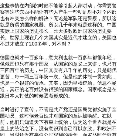
这些事情在内部的时候不能够引起人家哄动，你需要警
察等这些东西不能让有些人产生一些动乱对不对？内部
也有冲突怎么样的解决？无论是军队还是警察，所以这
就是所谓的国家机器。所以几千年来就是这样的。中国
实际上国家的历史很长，比大多数欧洲国家的历史要
长。世界上现在几个大国其实是近代才建立的，美国也
不过才成立了200多年，对不对？
德国也就才一百多年，意大利也就一百多年都很年轻，
像俄国也只有那个国家，从国家的意义上来讲，也只有
三四百年的历史，中国其实有几千年的历史，只是朝代
更替，每一两三百年换一次。但是他的体制一贯如此，
也是一个很好的传承。其实，因为皇权统治、信息不畅
通，真正的老百姓没有很强的国家概念。国家概念是在
跟日本人打仗的时候逐渐形成的。
当时进行了宣传，不管是共产党还是国民党都实施了全
国动员，这时候老百姓才对国家的意识被唤醒。在以
前，他们只知道天下有皇上统治，认为这个世界就是在
皇上的统治之下，没有意识到自己可以参政。和欧洲不
同，当时还没有类似公民权利的概念，而罗马时代就有