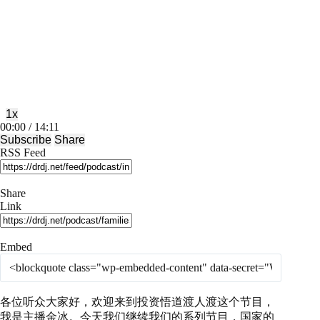
Play
Pause
Episode
Episode
1x
Mute/Unmute
Rewind
Fast
00:00
/
14:11
Episode
10
Forward
Subscribe
Share
Seconds
30
RSS Feed
seconds
Share
Link
Embed
各位听众大家好，欢迎来到投资悟道渡人渡这个节目，
我是主播金冰。今天我们继续我们的系列节目，国家的