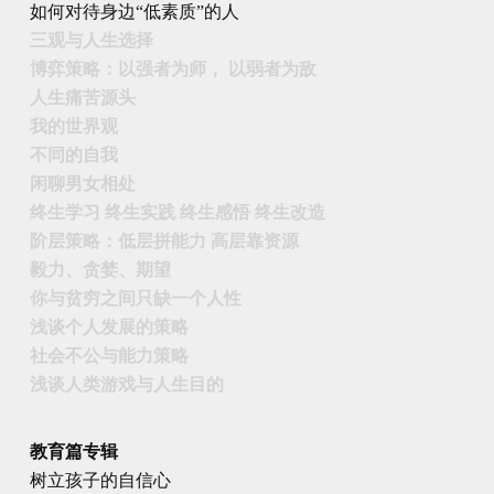
如何对待身边“低素质”的人
三观与人生选择
博弈策略：以强者为师， 以弱者为敌
人生痛苦源头
我的世界观
不同的自我
闲聊男女相处
终生学习 终生实践 终生感悟 终生改造
阶层策略：低层拼能力 高层靠资源
毅力、贪婪、期望
你与贫穷之间只缺一个人性
浅谈个人发展的策略
社会不公与能力策略
浅谈人类游戏与人生目的
教育篇专辑
树立孩子的自信心