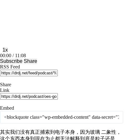
Play
Pause
Episode
Episode
1x
Mute/Unmute
Rewind
Fast
00:00
/
11:08
Episode
10
Forward
Subscribe
Share
Seconds
30
RSS Feed
seconds
Share
Link
Embed
其实我们没有真正捕索到电子本身，因为玻璃 二象性，
这个东西本身到现在为止都无法解释到底是粒子还是