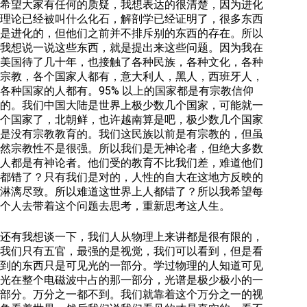
希望大家有任何的质疑，我想表达的很清楚，因为进化
理论已经被叫什么化石，解剖学已经证明了，很多东西
是进化的，但他们之前并不排斥别的东西的存在。所以
我想说一说这些东西，就是提出来这些问题。因为我在
美国待了几十年，也接触了各种民族，各种文化，各种
宗教，各个国家人都有，意大利人，黑人，西班牙人，
各种国家的人都有。95% 以上的国家都是有宗教信仰
的。我们中国大陆是世界上极少数几个国家，可能就一
个国家了，北朝鲜，也许越南算是吧，极少数几个国家
是没有宗教教育的。我们这民族以前是有宗教的，但虽
然宗教性不是很强。所以我们是无神论者，但绝大多数
人都是有神论者。他们受的教育不比我们差，难道他们
都错了？只有我们是对的，人性的自大在这地方反映的
淋漓尽致。所以难道这世界上人都错了？所以我希望每
个人去带着这个问题去思考，重新思考这人生。
还有我想谈一下，我们人从物理上来讲都是很有限的，
我们只有五官，最强的是视觉，我们可以看到，但是看
到的东西只是可见光的一部分。学过物理的人知道可见
光在整个电磁波中占的那一部分，光谱是极少极小的一
部分。万分之一都不到。我们就靠着这个万分之一的视