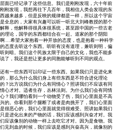
层面已经记录了这些信息。我们是刚刚发现，六十年前
刚刚发现，我想再往下几百年，我相信人类会发现的东
西越来越多，但是反映的规律都是一样，所以这个宇宙
是全息的，大家有兴趣可以听一听北大刘峰教授的那个
解释，他解释得很具体很系统，甚至跟中国的一些古老
的理论，国学的东西都结合在一起。道家的那个阴阳
啊……希望大家抱着一种开放的态度，也是抱着一种科学
的态度去听这个东西。听听有没有道理，兼听则明，偏
听则暗。我们这个民族太限于自己的文化，我也不能多
说了，我还是想让更多的同胞能够听到不同的观点。
还有一些东西可以印证一些东西。如果我们只是进化来
的，那么为什么我们身上有些东西是不符合进化理论
的？比方说我们为什么有同情心？照讲我们不应该有同
情心才对。适者生存，丛林法则。为什么我们会有同情
心？我们哪怕看到一个动物受了伤，我们心里面是不高
兴的。你看到那个腿断了或者是肉挑开了，我们心里面
是很恶心的，我们心里面就觉得很难受。照讲如果我们
只是进化出来的产物的话，我们应该感到兴奋才对。我
们应该像别的动物一样上去吃它才对。因为是食物。我
们见到血的时候，我们应该是感到兴奋高兴，就像别的