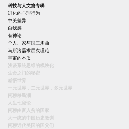
科技与人文篇专辑
进化的心理行为
中美差异
自我感
有神论
个人、家与国三步曲
马斯洛需求层次理论
宇宙的本质
浅谈系统思维的模块化
生命之门的秘密
感悟世界
一元世界，二元世界，多元世界
闲聊移民潮
人生七段论
闲聊由富入贫的国家
大一统的中国历史教训
闲聊近代美国的国父们