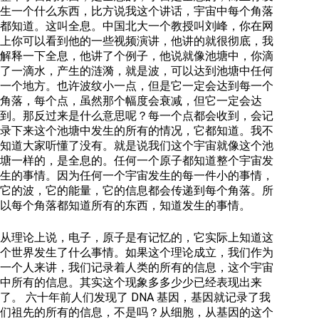
生一个什么东西，比方说我这个讲话，宇宙中每个角落
都知道。这叫全息。中国北大一个教授叫刘峰，你在网
上你可以看到他的一些视频演讲，他讲的就很彻底，我
解释一下全息，他讲了个例子，他说就像池塘中，你滴
了一滴水，产生的涟漪，就是波，可以达到池塘中任何
一个地方。也许波纹小一点，但是它一定会达到每一个
角落，每个点，虽然那个幅度会衰减，但它一定会达
到。那反过来是什么意思呢？每一个点都会收到，会记
录下来这个池塘中发生的所有的情况，它都知道。我不
知道大家听懂了没有。就是说我们这个宇宙就像这个池
塘一样的，是全息的。任何一个原子都知道整个宇宙发
生的事情。因为任何一个宇宙发生的每一件小的事情，
它的波，它的能量，它的信息都会传递到每个角落。所
以每个角落都知道所有的东西，知道发生的事情。
从理论上说，电子，原子是有记忆的，它实际上知道这
个世界发生了什么事情。如果这个理论成立，我们作为
一个人来讲，我们记录着人类的所有的信息，这个宇宙
中所有的信息。其实这个现象多多少少已经表现出来
了。 六十年前人们发现了 DNA 基因，基因就记录了我
们祖先的所有的信息，不是吗？从细胞，从基因的这个