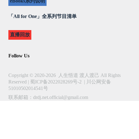
eBooks系列说明
「All for One」全系列节目清单
直播回放
Follow Us
Copyright © 2020-2026 人生悟道 渡人渡己 All Rights
Reserved |
蜀ICP备2022028269号-2
|
川公网安备
51010502014541号
联系邮箱：drdj.net.official@gmail.com
了解 人生悟道 渡人渡己 的更多信息
立即订阅以继续阅读并访问完整档案。
Type
your