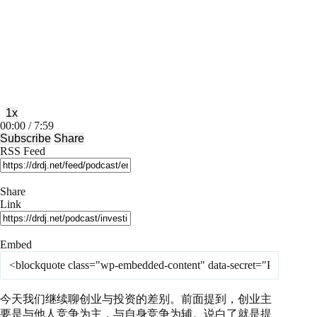
Play
Pause
Episode
Episode
1x
Mute/Unmute
Rewind
Fast
00:00
/
7:59
Episode
10
Forward
Subscribe
Share
Seconds
30
RSS Feed
seconds
Share
Link
Embed
今天我们继续聊创业与投资的差别。前面提到，创业主
要是与他人竞争为主，与自身竞争为辅。说白了就是提