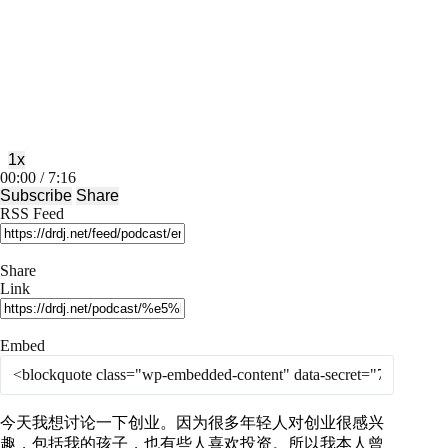
Play
Pause
Episode
Episode
1x
Mute/Unmute
Rewind
Fast
00:00
/
7:16
Episode
10
Forward
Subscribe
Share
Seconds
30
RSS Feed
seconds
Share
Link
Embed
今天我想讨论一下创业。因为很多年轻人对创业很感兴
趣，包括我的孩子，也有些人喜欢投资。所以我本人曾