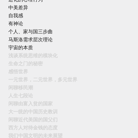
中美差异
自我感
有神论
个人、家与国三步曲
马斯洛需求层次理论
宇宙的本质
浅谈系统思维的模块化
生命之门的秘密
感悟世界
一元世界，二元世界，多元世界
闲聊移民潮
人生七段论
闲聊由富入贫的国家
大一统的中国历史教训
闲聊近代美国的国父们
西方人对待金钱的态度
我们中国文明的未来展望