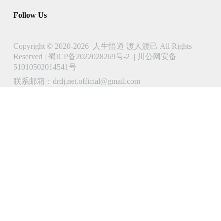
Follow Us
Copyright © 2020-2026 人生悟道 渡人渡己 All Rights
Reserved |
蜀ICP备2022028269号-2
|
川公网安备
51010502014541号
联系邮箱：drdj.net.official@gmail.com
了解 人生悟道 渡人渡己 的更多信息
立即订阅以继续阅读并访问完整档案。
Type
your
email…
Subscribe
Continue reading