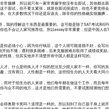
非常腼腆，所以就只有一家常青藤学校没有去面试，其他都去面
这个面试，你不要太紧张，就算你面试很成功，你也不要觉得会
余。在大多数情况下你还是应该去，除非你的性格确实很腼腆，
么样，我的理解这个东西是最重要的。这可能是除了SAT考试和G
也不会让人家写推荐信。所以essay非常重要，但是中国人在写
是你必须小心，因为你付钱后，这个人很可能道德不好，会写出
时，刚开始不懂，遇到很多困难，后来克服困难后取得了成绩或奖
的性格，但其实他并不清楚所有中国人都是这样写的。
人才。什么是特殊人才？你的想法至少跟人家不一样。你写的东
趣，没有胃口。人性都是一样的。这些招生办的人天天看大同小
，而对于招生办的人来讲，他们每年都在做这个工作，而且每年
你与众不同的地方，这才是他们所需要的。不要试图猜测他们想
。
会得奥斯卡奖吗？道理是一样的。所以别到了自己孩子身上就开