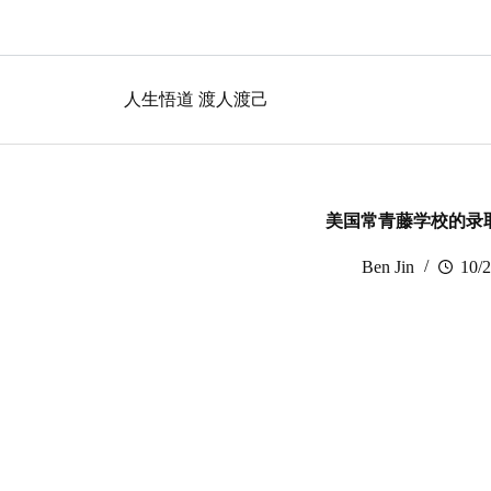
跳
过
内
容
人生悟道 渡人渡己
美国常青藤学校的录取
Ben Jin
10/