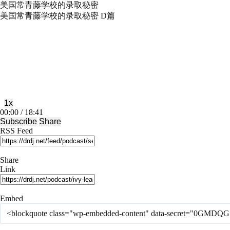
美国常青藤学校的录取秘密
美国常青藤学校的录取秘密 D篇
Play
Pause
Episode
Episode
1x
Mute/Unmute
Rewind
Fast
00:00
/
18:41
Episode
10
Forward
Subscribe
Share
Seconds
30
RSS Feed
seconds
Share
Link
Embed