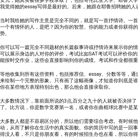
女儿，她其实被很多学校录取了，包括哥伦比亚大学、耶鲁大学
我觉得她的essay写得是最好的。后来，她跟在耶鲁招聘她的人谈
当时我给她的写作主意是完全不同的，就是写一首抒情诗。一首
一个有情怀的人，是吧？因为你的智慧、你的能力或者你获得的
势。
你可以写一篇完全不同题材的长篇叙事诗或抒情诗来展示你的情
可以展示身边的人对你的评价，考试比如SAT考试可以评价你
能按时交作业，这些会直接影响到你的成绩。考试和作业都很重要
等他收集到所有这些资料，包括推荐信、essay、分数等等，通过面
来绘制一个完整的形象。只有画了这幅画像，才知道你到底是谁
你在某些地方表现特别出色，那么他会直接录取你。
大多数情况下，靠前面所说的3点,百分之九十的人就被否决掉
了。比方说，你是数学竞赛第一名，或者你在曲棍球比赛中是某
大多数人都是不容易区分的，所以他们需要综合考虑。有时候他甚至会
动，从而了解你在生活中的真实面貌。你的简历中写的是一回事
得没人看，不只是你朋友看，有的时候招生办也在看，所以你得