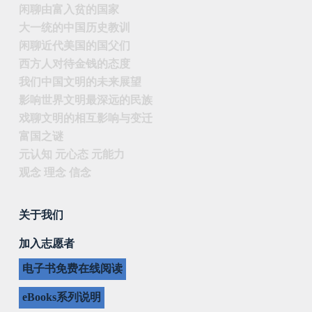
闲聊由富入贫的国家
大一统的中国历史教训
闲聊近代美国的国父们
西方人对待金钱的态度
我们中国文明的未来展望
影响世界文明最深远的民族
戏聊文明的相互影响与变迁
富国之谜
元认知 元心态 元能力
观念 理念 信念
关于我们
加入志愿者
电子书免费在线阅读
eBooks系列说明