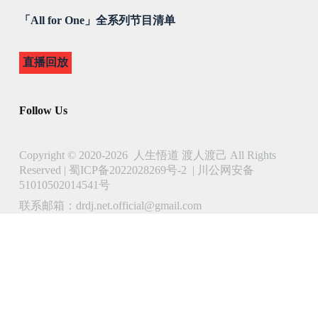
「All for One」全系列节目清单
直播回放
Follow Us
Copyright © 2020-2026 人生悟道 渡人渡己 All Rights
Reserved |
蜀ICP备2022028269号-2
|
川公网安备
51010502014541号
联系邮箱：drdj.net.official@gmail.com
了解 人生悟道 渡人渡己 的更多信息
立即订阅以继续阅读并访问完整档案。
Type
your
email…