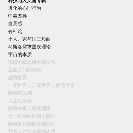
科技与人文篇专辑
进化的心理行为
中美差异
自我感
有神论
个人、家与国三步曲
马斯洛需求层次理论
宇宙的本质
浅谈系统思维的模块化
生命之门的秘密
感悟世界
一元世界，二元世界，多元世界
闲聊移民潮
人生七段论
闲聊由富入贫的国家
大一统的中国历史教训
闲聊近代美国的国父们
西方人对待金钱的态度