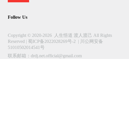
Follow Us
Copyright © 2020-2026 人生悟道 渡人渡己 All Rights
Reserved |
蜀ICP备2022028269号-2
|
川公网安备
51010502014541号
联系邮箱：drdj.net.official@gmail.com
了解 人生悟道 渡人渡己 的更多信息
立即订阅以继续阅读并访问完整档案。
Type
your
email…
Subscribe
Continue reading