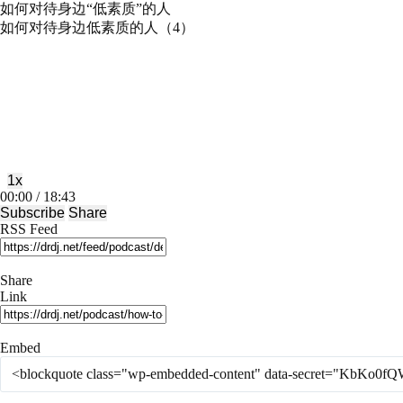
如何对待身边“低素质”的人
如何对待身边低素质的人（4）
Play
Pause
Episode
Episode
1x
Mute/Unmute
Rewind
Fast
00:00
/
18:43
Episode
10
Forward
Subscribe
Share
Seconds
30
RSS Feed
seconds
Share
Link
Embed