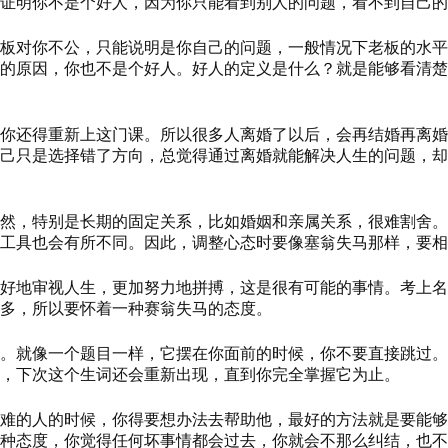
证明你不是个好人，因为你只能看到别人的问题，看不到自己的
板对你不公，只能说明是你自己的问题，一般情况下老板的水平
的原因，你也不是个好人。
好人的定义是什么？就是能够看清楚
你还得重新上这门课。所以很多人离婚了以后，会再结婚再离婚
己只是选择错了方向，总觉得通过离婚就能解决人生的问题，却
然，特别是长期的固定关系，比如婚姻和亲属关系，很难割舍。
工具也会有所不同。
因
此，调整心态时要像塞翁失马那样，要相
好地审视人生，更加努力地拼搏，这是很有可能的事情。考上名
多，所以要怀着一种赛翁失马的态度。
。
就像一个题目一样，它摆在你面前的时候，你不要直接跳过。
，下次这个生词还会重新出现
，
直到你完全掌握它为止。
难的人的时候，你得要想办法去帮助他，最好的方法就是要能够
种态度，你觉得任何坏事情都会过去，你就会不那么纠结，也不