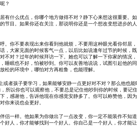
呢？
居有什么优点，你
哪
个地方做得不对
？
静下心来想这很重要。如
的节目。如果你还在关注，那说明你还是一个想改变想进步的人
呼。你不要表现出来你看到他就烦，不要用这种眼光看你邻居，
话，大家见面的时候客气一点，以后比如说逢年过节的时候，既
对不对？过年的时候拜访一下。她也可以了解一下你家的情况，
，睡眠也不好，怕被吵到。你可以友善地说说，试图引起他的同
放松的环境中，哪怕对方再粗鲁，也能理解。
作上或者孩子要学习，如果能够安静一点更好对不对？那么他也能
的，所以你也可以观察他，不要总是记住他吵到你的时候，要记
下，感谢他，告诉他现在你感觉安静多了。你可以称赞他，因为
对你来说也会更好。
伴侣一样。他如果为你做出了一点改变，你一定不能装作不知道
个好人，你才能够找到一个好人。你自己是一个好人，你才能让