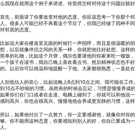
么我现在就用这个例子来讲述。你觉得怎样对待这个问题比较好
首先，前面讲了你要改变对他的态度。你应该思考一下你那个邻
人。很多人可能已经不再看这个节目了，但我已经做了四种不同
对邻居的态度。
比如说大家在楼道里见面的时候打一声招呼，而且是很温暖的招
想，以后就像伴侣之间的关系一样，你就把他往好处想。
这样的
简单的礼物，比如送个月饼，偶尔也要请他到你家来吃一顿饭，
一个孩子在读书，我自己晚上喜欢看点书。然后精神状态也不好
的。以后你可以很温和地提醒一下他。大家都很熟悉，一直处在
人别低估人的良心
，
比如说晚上8点到10点之间。我可能在工
到10点不吵闹的习惯。虽然有的时候会忘记，习惯是慢慢养成
如果你们在门口或者在走道、电梯上碰到了，你就可以和他说一
感到高兴，你也会很高兴。慢慢地他会养成更安静的习惯，这样
所以，如果他付出了一点努力，你一定要感谢他，就像你对你的
够。你不能用这种态度，你要感知到别人的好，你自己要成为一
人。