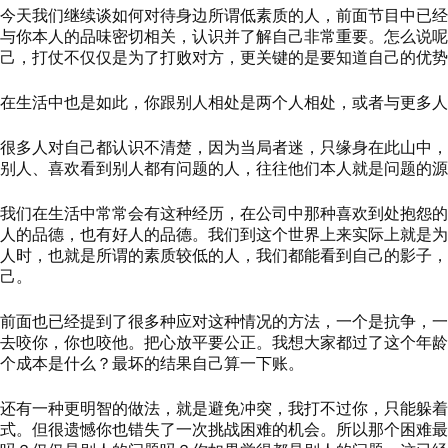
今天我们继续谈如何对待身边所谓低素质的人
，
前面节目中已经
与你本人的品味密切相关，认识并了解自己非常重要。
怎么说呢
己
，
打仗不仅仅是为了打败对方，更关键的是要知道自己的优势
在生活中也是如此，你跟别人相处是两个人
相处，
或者与更多人
很多人对自己都认识不清楚，因为当局者迷，只缘身在此山中，
别人、喜欢看到别人都有问题的人，往往他们本人就是问题的源
我们在生活中常常会有这种经历
，
在公司中那种喜欢到处抱怨的
人的品德，也有好人的品德。
我们到这个世界上来实际上就是为
人时，也就是所谓的素质较低的人，我们都能看到自己的影子，
己。
前面也已经提到了很多种应对这种情况的方法，一个是抗争，一
去咬你，你也咬他。把心放平要公正。
我想大家都过了这个年龄
个成本是什么？最坏的结果自己算一下账。
还有一种更明智的做法，就是避免冲突，我打不过你，只能躲着
式。但很遗憾你也错失了一次挑战困难的机会。所以那个困难最