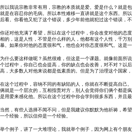
所以我说宗教非常有用，宗教的本质就是爱。爱是什么？就是包
就是在容忍你的毛病。所以本性难移一直讲就是这个东西。所以
后看。你看
他
又犯了这个错误，多少年前他就犯过这个错误，不
你还对他充满了希望
，
所以在这个过程中，你会改变对他的态度
相的，这是人性，不管是什么样的人，他都有这个人性，千万别
暴。如果你对他的态度很和气，他也会对你态度很和气。这是一
为什么要这样做呢？虽然很难，但这是一个课题。就像前面所说
个过程中，你自己也会提高，你的缺点也会改善，对不对？以后
高，大多数人对他来说都是低素质的。但是为了治理这个国家，
在这个过程中，容纳不同的有缺陷的人，你就在不断提高自己。
俩就是一个层次的，互相指责对方，别人会觉得你们俩个都是疯
是用爱来感化他。所以在这个过程中你会学到很多东西，并且最
当然，有些人选择不闻不问，但是我建议你默默为他祈祷，希望
一个经验，所以信仰是一个经验。
举个例子，讲了一大堆理论，我就举个例子，因为网上有个朋友