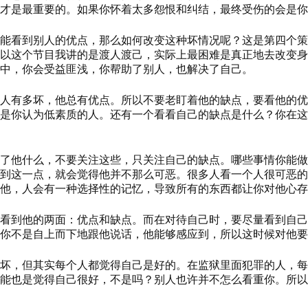
才是最重要的。如果你怀着太多怨恨和纠结，最终受伤的会是你
能看到别人的优点，那么如何改变这种
坏
情况呢？这是第四个策
所以这个节目我讲的是渡人渡己，实际上最困难是真正地去改变
中，你会受益匪浅，你帮助了别人，也解决了自己。
人有多坏，他总有优点。所以不要老盯着他的缺点，要看他的优
是你认为低素质的人。还有一个看看自己的缺点是什么？你在这
了他什么，不要关注这些，只关注自己的缺点。
哪些事情
你能做
到这一点，就会觉得他并不那么可恶。
很多人看一个人很可恶的
他，人会有一种选择性的记忆，导致所有的东西都让你对他心存
看到他的两面：优点和缺点。而在对待自己时，要尽量看到自己
你不是自上而下地跟他说话，他能够感应到，所以这时候对他要
坏，但其实每个人都觉得自己是好的。在监狱里面犯罪的人，每
能也是觉得自己很好
，
不是吗？
别人也许并不怎么看重你。所以