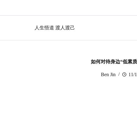
跳
过
内
容
人生悟道 渡人渡己
如何对待身边“低素质
Ben Jin
11/