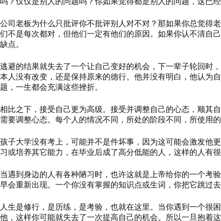
吗？仅仅是别人的问题吗？你如果觉得都是别人的问题，这已经
公司老板为什么只批评你不批评别人对不对？那如果你总觉得老
们不是每次都对，但他们一定有他们的原因。如果你认不清自己
缺点。
逃避的结果就失去了一个让自己变好
的
机会
，
下一辈子轮回时，
本人没有改变，还是保持原来的德行。他并没有明白，他认为自
题，一生都会充满这些挫折。
相比之下，接受自己更为高级。接受并调整自己的心态，顺其自
需要调整心态。每个人的情况不同，所处的阶段不同，所使用的
孩子大学没有考上，可能并不是件坏事，因为这可能会激发他更
习或培养其
它
能力，在毕业后成了高分低能的人，这样的人有很
当遇到身边的人有各种陋习时，也许这就是上帝给你的一个考验
早会重新出现。一个你没有掌握的知识点或生词，你把它跳过去
人生是修行，是历练，是考验，也就在这里。当你遇到一个很困
他，这样你可能就失去了一次提高自己的机会。
所以一旦抱着这