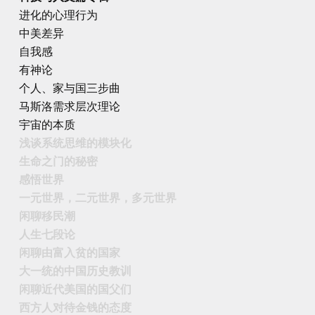
进化的心理行为
中美差异
自我感
有神论
个人、家与国三步曲
马斯洛需求层次理论
宇宙的本质
浅谈系统思维的模块化
生命之门的秘密
感悟世界
一元世界，二元世界，多元世界
闲聊移民潮
人生七段论
闲聊由富入贫的国家
大一统的中国历史教训
闲聊近代美国的国父们
西方人对待金钱的态度