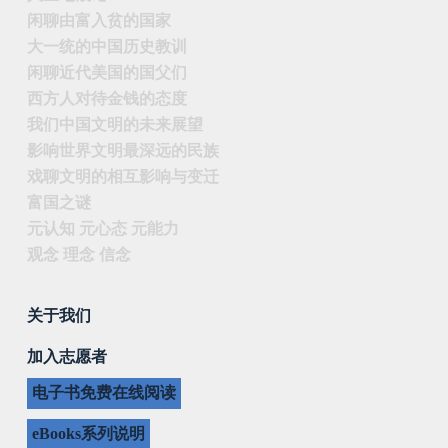
闲聊由富入贫的国家
大一统的中国历史教训
闲聊近代美国的国父们
西方人对待金钱的态度
我们中国文明的未来展望
影响世界文明最深远的民族
戏聊文明的相互影响与变迁
富国之谜
元认知 元心态 元能力
观念 理念 信念
关于我们
加入志愿者
电子书免费在线阅读
eBooks系列说明