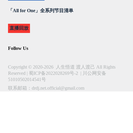
「All for One」全系列节目清单
直播回放
Follow Us
Copyright © 2020-2026 人生悟道 渡人渡己 All Rights
Reserved |
蜀ICP备2022028269号-2
|
川公网安备
51010502014541号
联系邮箱：drdj.net.official@gmail.com
了解 人生悟道 渡人渡己 的更多信息
立即订阅以继续阅读并访问完整档案。
Type
your
email…