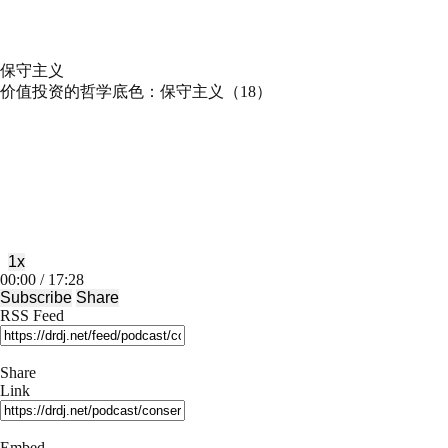
保守主义
价值投资的哲学底色：保守主义（18）
Play
Pause
Episode
Episode
1x
Mute/Unmute
Rewind
Fast
00:00
/
17:28
Episode
10
Forward
Subscribe
Share
Seconds
30
RSS Feed
seconds
Share
Link
Embed