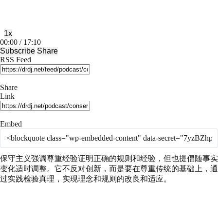
Episode
Episode
1x
Mute/Unmute
Rewind
Fast
00:00
/
17:10
Episode
10
Forward
Subscribe
Share
Seconds
30
RSS Feed
seconds
Share
Link
Embed
保守主义强调尊重经验证明正确的规则和经验，但也提倡随事实
变化适时调整。它不反对创新，而是要在尊重传统的基础上，通
过实践检验真理，实现理念和规则的改良和适应。