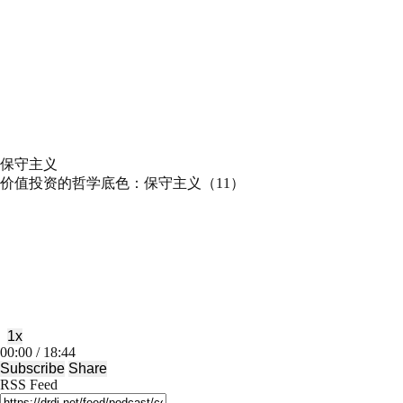
保守主义
价值投资的哲学底色：保守主义（11）
Play
Pause
Episode
Episode
1x
Mute/Unmute
Rewind
Fast
00:00
/
18:44
Episode
10
Forward
Subscribe
Share
Seconds
30
RSS Feed
seconds