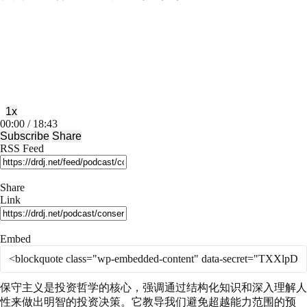
Play
Pause
Episode
Episode
1x
Mute/Unmute
Rewind
Fast
00:00
/
18:43
Episode
10
Forward
Subscribe
Share
Seconds
30
RSS Feed
seconds
Share
Link
Embed
保守主义是投资哲学的核心，强调通过结构化知识和深入理解人
性来做出明智的投资决策。它教导我们避免超越能力范围的预