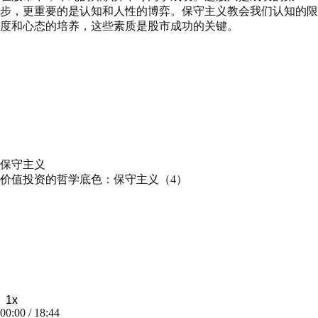
步，更重要的是认知和人性的博弈。保守主义教会我们认知的限
度和心态的培养，这些素质是股市成功的关键。
保守主义
价值投资的哲学底色：保守主义（4）
Play
Pause
Episode
Episode
1x
Mute/Unmute
Rewind
Fast
00:00
/
18:44