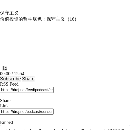
保守主义
价值投资的哲学底色：保守主义（16）
Play
Pause
Episode
Episode
1x
Mute/Unmute
Rewind
Fast
00:00
/
15:54
Episode
10
Forward
Subscribe
Share
Seconds
30
RSS Feed
seconds
Share
Link
Embed