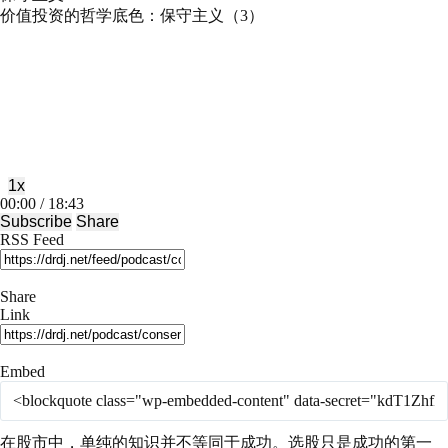
价值投资的哲学底色：保守主义（3）
Play
Pause
Episode
Episode
1x
Mute/Unmute
Rewind
Fast
00:00
/
18:43
Episode
10
Forward
Subscribe
Share
Seconds
30
RSS Feed
seconds
Share
Link
Embed
在股市中，单纯的知识并不等同于成功。选股只是成功的第一