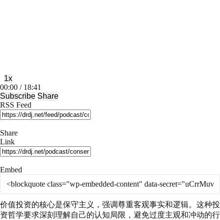
Play
Pause
Episode
Episode
1x
Mute/Unmute
Rewind
Fast
00:00
/
18:41
Episode
10
Forward
Subscribe
Share
Seconds
30
RSS Feed
seconds
Share
Link
Embed
价值投资的核心是保守主义，强调尊重客观事实和逻辑。这种投
资哲学要求深刻理解自己的认知局限，避免过度主观和冲动的行