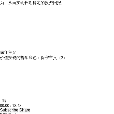
为，从而实现长期稳定的投资回报。
保守主义
价值投资的哲学底色：保守主义（2）
Play
Pause
Episode
Episode
1x
Mute/Unmute
Rewind
Fast
00:00
/
18:43
Episode
10
Forward
Subscribe
Share
Seconds
30