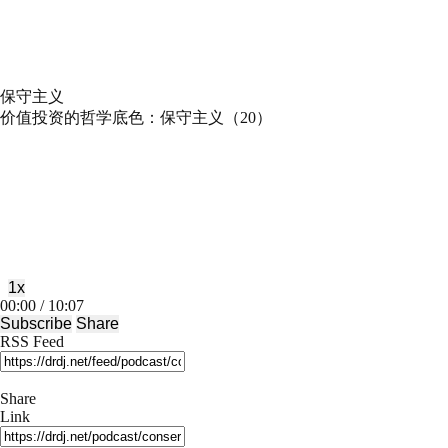
保守主义
价值投资的哲学底色：保守主义（20）
Play
Pause
Episode
Episode
1x
Mute/Unmute
Rewind
Fast
00:00
/
10:07
Episode
10
Forward
Subscribe
Share
Seconds
30
RSS Feed
seconds
Share
Link