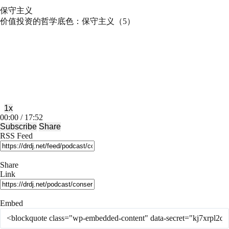
保守主义
价值投资的哲学底色：保守主义（5）
Play
Pause
Episode
Episode
1x
Mute/Unmute
Rewind
Fast
00:00
/
17:52
Episode
10
Forward
Subscribe
Share
Seconds
30
RSS Feed
seconds
Share
Link
Embed