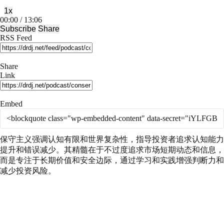
1x
Mute/Unmute
Rewind
Fast
00:00
/
13:06
Episode
10
Forward
Subscribe
Share
Seconds
30
RSS Feed
seconds
Share
Link
Embed
保守主义强调认知有限和世界复杂性，指导投资者追求认知能力
提升和错误减少。其精髓在于不过度追求市场短期动态和信息，
而是专注于长期价值和安全边际，通过学习和实践增强判断力和
减少投资风险。