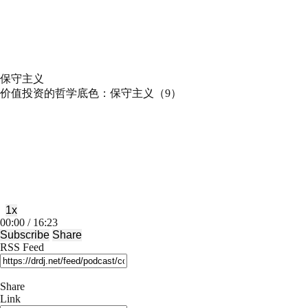
保守主义
价值投资的哲学底色：保守主义（9）
Play
Pause
Episode
Episode
1x
Mute/Unmute
Rewind
Fast
00:00
/
16:23
Episode
10
Forward
Subscribe
Share
Seconds
30
RSS Feed
seconds
Share
Link