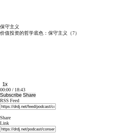
保守主义
价值投资的哲学底色：保守主义（7）
Play
Pause
Episode
Episode
1x
Mute/Unmute
Rewind
Fast
00:00
/
18:43
Episode
10
Forward
Subscribe
Share
Seconds
30
RSS Feed
seconds
Share
Link