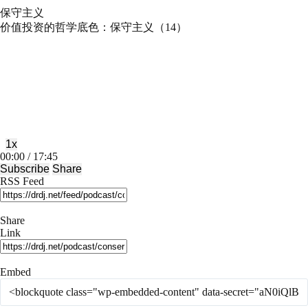
保守主义
价值投资的哲学底色：保守主义（14）
Play
Pause
Episode
Episode
1x
Mute/Unmute
Rewind
Fast
00:00
/
17:45
Episode
10
Forward
Subscribe
Share
Seconds
30
RSS Feed
seconds
Share
Link
Embed