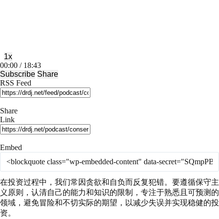
Play
Pause
Episode
Episode
1x
Mute/Unmute
Rewind
Fast
00:00
/
18:43
Episode
10
Forward
Subscribe
Share
Seconds
30
RSS Feed
seconds
Share
Link
Embed
在投资过程中，我们常因贪欲和自负而反复犯错。要遵循保守主
义原则，认清自己的能力和知识的限制，专注于熟悉且可预测的
领域，避免冒险和不切实际的期望，以减少失误并实现稳健的投
资。