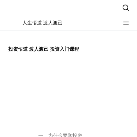
跳
过
内
人生悟道 渡人渡己
容
投资悟道 渡人渡己 投资入门课程
一、为什么要学投资