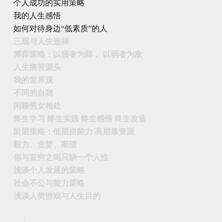
个人成功的实用策略
我的人生感悟
如何对待身边“低素质”的人
三观与人生选择
博弈策略：以强者为师， 以弱者为敌
人生痛苦源头
我的世界观
不同的自我
闲聊男女相处
终生学习 终生实践 终生感悟 终生改造
阶层策略：低层拼能力 高层靠资源
毅力、贪婪、期望
你与贫穷之间只缺一个人性
浅谈个人发展的策略
社会不公与能力策略
浅谈人类游戏与人生目的