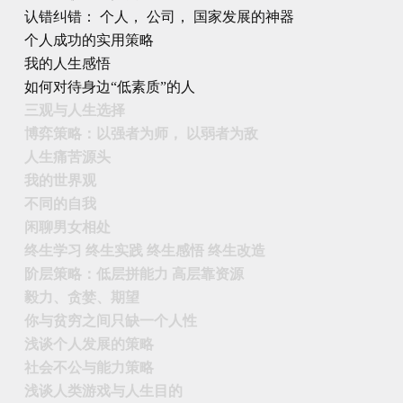
认错纠错： 个人， 公司， 国家发展的神器
个人成功的实用策略
我的人生感悟
如何对待身边“低素质”的人
三观与人生选择
博弈策略：以强者为师， 以弱者为敌
人生痛苦源头
我的世界观
不同的自我
闲聊男女相处
终生学习 终生实践 终生感悟 终生改造
阶层策略：低层拼能力 高层靠资源
毅力、贪婪、期望
你与贫穷之间只缺一个人性
浅谈个人发展的策略
社会不公与能力策略
浅谈人类游戏与人生目的